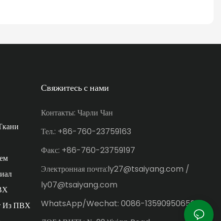
Свяжитесь с нами
Контакты: Чарли Чан
Ткани
Тел.: +86-760-23759163
Факс: +86-760-23759197
ем
Электронная почта:ly27@tsaiyang.com /
иал
ly07@tsaiyang.com
ВХ
WhatsApp/Wechat: 0086-13590950659
т Из ПВХ