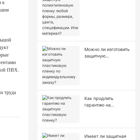
 к
полиэтиленовую
пленку любой
чшим
формы, размера,
цвета,
спецификации. Или
материал?
льшой
дукт
Можно ли изготовить
орые
защитную
иентами
пластиковую пленку
нкой ПВХ.
по индивидуальному
заказу?
и труда
Как продлить
гарантию на
защитную
пластиковую
пленку?
Имеет ли защитная