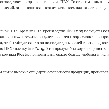
оизводством прозрачной пленки из ПВХ. Со строгим вниманием
у изделий, отличающихся высоким качеством, надежностью и лу
ленок ПВХ. Брезент ПВХ производства Lin-Yang пользуется бо
олка из ПВХ LINYANG он будет проверен профессионально. Про
, чтобы убедиться, что он подходит для моделей телефонов, кот
вую ПВХ-пленку Lin-Yang. Этот продукт был хорошо принят кл
а команда Plastic приносит вам гораздо больше удобства с пле
м самые высокие стандарты безопасности продукции, процессов 