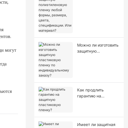
сти,
полиэтиленовую
пленку любой
формы, размера,
цвета,
спецификации. Или
ля
материал?
ентов.
Можно ли изготовить
ди могут
защитную
пластиковую пленку
егда
по индивидуальному
заказу?
Как продлить
бьются
гарантию на
защитную
пластиковую
пленку?
Имеет ли защитная