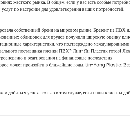
виях жесткого рынка. В общем, если у вас есть особые потребно
услуг по настройке для удовлетворения ваших потребностей.
ровала собственный бренд на мировом рынке. Брезент из ПВХ д
рмованных облицовок для прудов получили широкую оценку кли
атационные характеристики, что подтверждено международными
ионального поставщика пленки ПВХ? Лин-Ян Пластик готов! Лю
ктроэнергию и реагирования на финансовые последствия
орое может произойти в ближайшие годы. Lin-Yang Plastic: Вс
ем добиться успеха только в том случае, если наши клиенты до