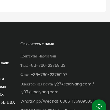
Свяжитесь с нами
Контакты: Чарли Чан
Ткани
Тел.: +86-760-23759163
Факс: +86-760-23759197
ем
Электронная почта:ly27@tsaiyang.com /
иал
ly07@tsaiyang.com
ВХ
WhatsApp/Wechat: 0086-13590950659
т Из ПВХ