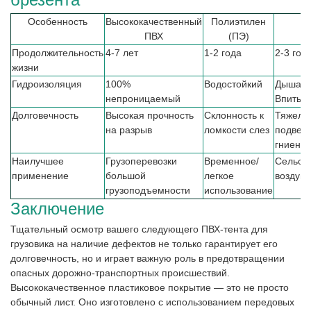
Особенность
Высококачественный
Полиэтилен
ПВХ
(ПЭ)
Продолжительность
4-7 лет
1-2 года
2-3 год
жизни
Гидроизоляция
100%
Водостойкий
Дышащ
непроницаемый
Впитыв
Долговечность
Высокая прочность
Склонность к
Тяжелы
на разрыв
ломкости слез
подвер
гниени
Наилучшее
Грузоперевозки
Временное/
Сельск
применение
большой
легкое
воздуш
грузоподъемности
использование
Заключение
Тщательный осмотр вашего следующего ПВХ-тента для
грузовика на наличие дефектов не только гарантирует его
долговечность, но и играет важную роль в предотвращении
опасных дорожно-транспортных происшествий.
Высококачественное пластиковое покрытие — это не просто
обычный лист. Оно изготовлено с использованием передовых