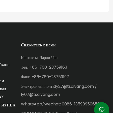
Свяжитесь с нами
Контакты: Чарли Чан
Ткани
Тел.: +86-760-23759163
Факс: +86-760-23759197
ем
Электронная почта:ly27@tsaiyang.com /
иал
ly07@tsaiyang.com
ВХ
WhatsApp/Wechat: 0086-13590950659
т Из ПВХ