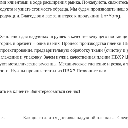
ими клиентами в ходе расширения рынка. Пожалуйста, свяжитесь
одукта и узнать стоимость образца. Мы будем производить наш о
продукции. Благодарим вас за интерес к продукции Lin-Yang.
-пленки для надувных игрушек в качестве ведущего поставщи
горий, и брезент – одна из них. Процесс производства пленки 
 проектирование, предварительную обработку ткани (очистку и у
, глажение и упаковку. Зачем нужна качественная пленка ПВХ? 
вуют металлические заусенцы. Механическое тиснение и резка, а 
кости. Нужны прочные тенты из ПВХ? Позвоните нам.
ь на клиенте. Заинтересоваться сейчас!
Как я могу получить образец надувной пленки ПВХ?
Как долго длится доставка надувной пленки ПВХ?
След