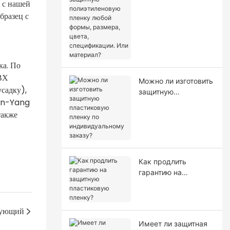
 с нашей
полиэтиленовую
пленку любой
бразец с
формы, размера,
цвета,
спецификации. Или
материал?
ка. По
ПВХ
Можно ли изготовить
садку),
защитную
Lin-Yang
пластиковую пленку
также
по индивидуальному
заказу?
Как продлить
гарантию на
защитную
пластиковую
пленку?
ующий
Имеет ли защитная