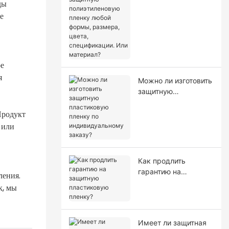
ды
полиэтиленовую
пленку любой
е
формы, размера,
цвета,
спецификации. Или
материал?
ое
я
Можно ли изготовить
защитную
пластиковую пленку
Продукт
по индивидуальному
заказу?
 или
Как продлить
гарантию на
ления.
защитную
к, мы
пластиковую
пленку?
Имеет ли защитная