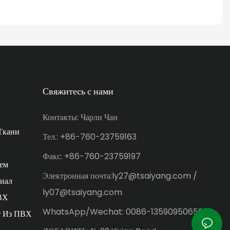
Свяжитесь с нами
Контакты: Чарли Чан
Ткани
Тел.: +86-760-23759163
Факс: +86-760-23759197
ем
Электронная почта:ly27@tsaiyang.com /
иал
ly07@tsaiyang.com
ВХ
WhatsApp/Wechat: 0086-13590950659
т Из ПВХ