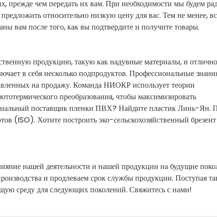
х, прежде чем передать их вам. При необходимости мы будем ра
предложить относительно низкую цену для вас. Тем не менее, вс
аны вам после того, как вы подтвердите и получите товары.
ственную продукцию, такую ​​как надувные материалы, и отличн
чает в себя несколько подпродуктов. Профессиональные знани
авленных на продажу. Команда НИОКР использует теории
фототермического преобразования, чтобы максимизировать
иональный поставщик пленки ПВХ? Найдите пластик Линь-Ян. 
ов (ISO). Хотите построить эко-сельскохозяйственный брезент
лияние нашей деятельности и нашей продукции на будущие поко
роизводства и продлеваем срок службы продукции. Поступая та
щую среду для следующих поколений. Свяжитесь с нами!