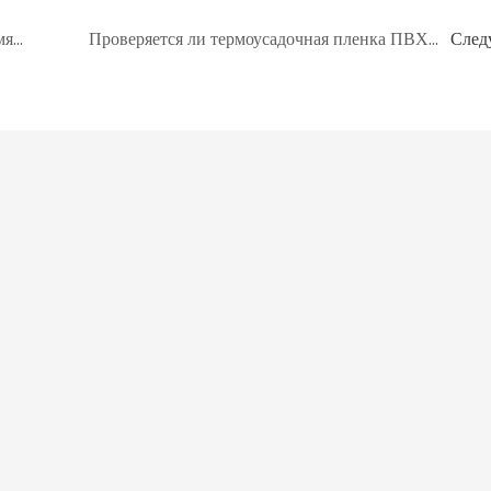
Куда обратиться за помощью, если во время использования термоусадочной пленки ПВХ возникнут проблемы?
Проверяется ли термоусадочная пленка ПВХ перед отправкой?
След