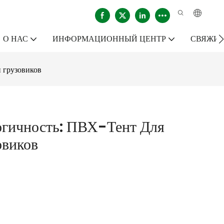
О НАС
ИНФОРМАЦИОННЫЙ ЦЕНТР
СВЯЖИТ
 грузовиков
огичность: ПВХ-Тент Для
овиков