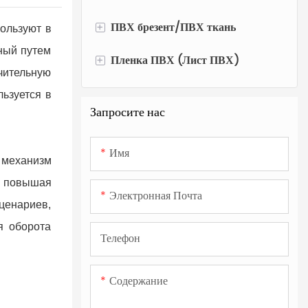
+
ПВХ брезент/ПВХ ткань
ользуют в
ный путем
+
Пленка ПВХ (Лист ПВХ)
Рулон брезента из ПВХ-ткани
чительную
ПВХ палатка брезент
Прозрачная пленка ПВХ
льзуется в
Запросите нас
Гибкий брезент из ПВХ
Цветная непрозрачная пленка
ПВХ
Имя
Брезент с ПВХ-покрытием
 механизм
Полупрозрачный лист ПВХ
о повышая
Гибкий баннерный материал
Электронная Почта
ценариев,
Красочный брезент из ПВХ
я оборота
Телефон
Ламинированный брезент из ПВХ
Содержание
ПВХ виниловый брезент