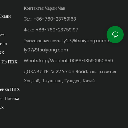
Контакты: Чарли Чан
Ткани
Тел.: +86-760-23759163
Факс: +86-760-23759197
ем
Электронная почта:ly27@tsaiyang.com /
иал
ly07@tsaiyang.com
ВХ
WhatsApp/Wechat: 0086-13590950659
т Из ПВХ
)
ДОБАВИТЬ: № 22 Yixian Road, зона развития
Хоцзюй, Чжуншань, Гуандун, Китай.
ленка ПВХ
ая Пленка
ВХ