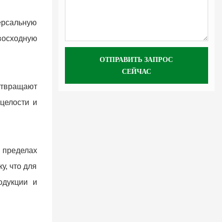
ерсальную
евосходную
ОТПРАВИТЬ ЗАПРОС
СЕЙЧАС
отвращают
 целости и
 пределах
у, что для
одукции и