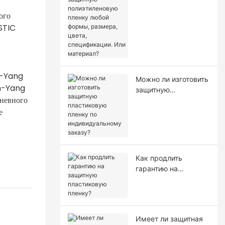
полиэтиленовую
пленку любой
ого
формы, размера,
STIC
цвета,
спецификации. Или
материал?
in-Yang
Можно ли изготовить
in-Yang
защитную
дневного
пластиковую пленку
е
по индивидуальному
заказу?
Как продлить
гарантию на
защитную
пластиковую
пленку?
Имеет ли защитная