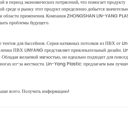
ной в период экономических потрясений, что помогает продукту
ой среде и рынку этот продукт определенно добьется значительн
нии области применения. Компания ZHONGSHAN LIN-YANG PLA
шать проблемы будущего.
 тентов для бассейнов. Серия натяжных потолков из ПВХ от L
 пленки ПВХ LINYANG представляет привлекательный дизайн. L
 Обладая желаемой мягкостью, он идеально подходит для повсе
 ногах из-за жесткости. Lin-Yang Plastic: предлагаем вам лучше
выше всего. Получить информацию!