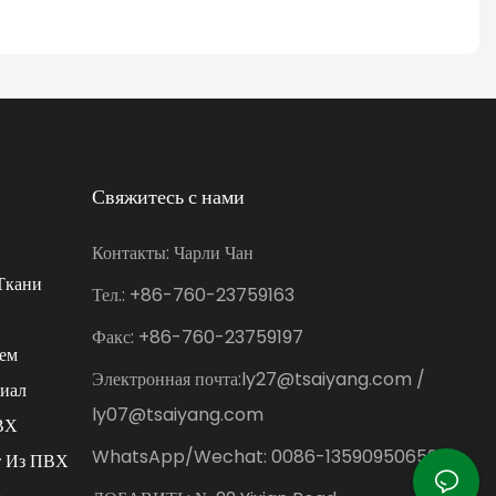
Свяжитесь с нами
Контакты: Чарли Чан
Ткани
Тел.: +86-760-23759163
Факс: +86-760-23759197
ем
Электронная почта:ly27@tsaiyang.com /
иал
ly07@tsaiyang.com
ВХ
WhatsApp/Wechat: 0086-13590950659
т Из ПВХ