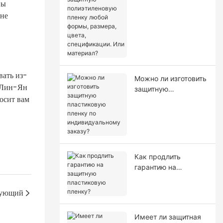
ны
полиэтиленовую
пленку любой
 не
формы, размера,
цвета,
спецификации. Или
материал?
вать из-
Можно ли изготовить
е Лин-Ян
защитную
осит вам
пластиковую пленку
по индивидуальному
заказу?
Как продлить
гарантию на
защитную
пластиковую
ующий
пленку?
Имеет ли защитная