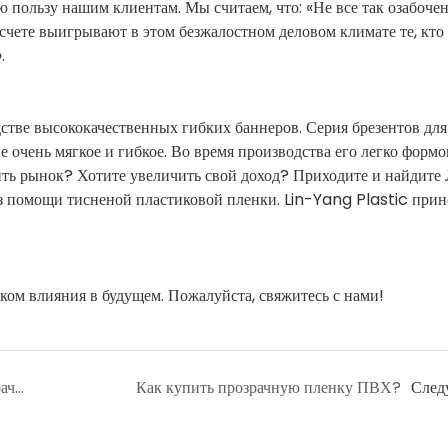
 пользу нашим клиентам. Мы считаем, что: «Не все так озабоче
счете выигрывают в этом безжалостном деловом климате те, кто
.
тве высококачественных гибких баннеров. Серия брезентов для
 очень мягкое и гибкое. Во время производства его легко формо
ить рынок? Хотите увеличить свой доход? Приходите и найдит
з помощи тисненой пластиковой пленки. Lin-Yang Plastic прин
ом влияния в будущем. Пожалуйста, свяжитесь с нами!
Как насчет перспектив применения прозрачной пленки ПВХ производства Lin-Yang?
Как купить прозрачную пленку ПВХ?
След