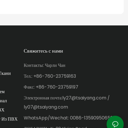
Свяжитесь с нами
Контакты: Чарли Чан
Ткани
Тел.: +86-760-23759163
Факс: +86-760-23759197
ем
Электронная почта:ly27@tsaiyang.com /
иал
ly07@tsaiyang.com
ВХ
WhatsApp/Wechat: 0086-13590950659
т Из ПВХ