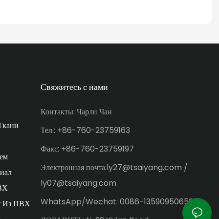
Свяжитесь с нами
Контакты: Чарли Чан
Ткани
Тел.: +86-760-23759163
Факс: +86-760-23759197
ем
Электронная почта:ly27@tsaiyang.com /
иал
ly07@tsaiyang.com
ВХ
WhatsApp/Wechat: 0086-13590950659
т Из ПВХ