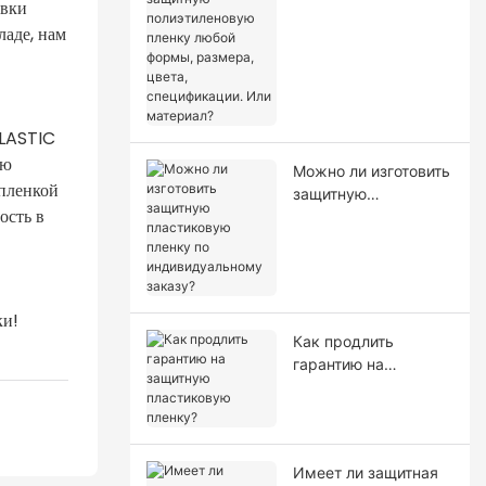
авки
полиэтиленовую
пленку любой
ладе, нам
формы, размера,
цвета,
спецификации. Или
материал?
PLASTIC
ую
Можно ли изготовить
 пленкой
защитную
ость в
пластиковую пленку
по индивидуальному
заказу?
ки!
Как продлить
гарантию на
защитную
пластиковую
пленку?
Имеет ли защитная