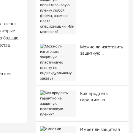
полиэтиленовую
пленку любой
формы, размера,
цвета,
х пленок
спецификации. Или
которые
материал?
до больше
ства.
Можно ли изготовить
защитную
пластиковую пленку
по индивидуальному
заказу?
ентом.
Как продлить
гарантию на
защитную
пластиковую
пленку?
Имеет ли защитная