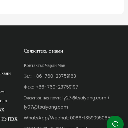
Свяжитесь с нами
Контакты: Чарли Чан
Ткани
Тел.: +86-760-23759163
Факс: +86-760-23759197
ем
Электронная почта:ly27@tsaiyang.com /
иал
ly07@tsaiyang.com
ВХ
WhatsApp/Wechat: 0086-13590950659
т Из ПВХ