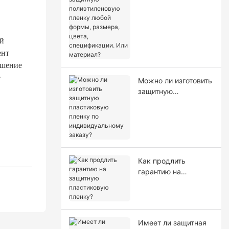
полиэтиленовую
пленку любой
формы, размера,
цвета,
ий
спецификации. Или
ент
материал?
ешение
е
Можно ли изготовить
защитную
пластиковую пленку
по индивидуальному
заказу?
Как продлить
гарантию на
защитную
пластиковую
пленку?
Имеет ли защитная