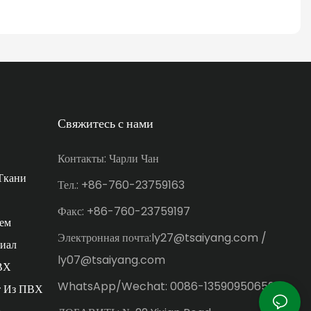
Свяжитесь с нами
Контакты: Чарли Чан
Ткани
Тел.: +86-760-23759163
Факс: +86-760-23759197
ем
Электронная почта:ly27@tsaiyang.com /
иал
ly07@tsaiyang.com
ВХ
WhatsApp/Wechat: 0086-13590950659
т Из ПВХ