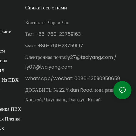
Свяжитесь с нами
Контакты: Чарли Чан
Ткани
Тел.: +86-760-23759163
Факс: +86-760-23759197
ем
Электронная почта:ly27@tsaiyang.com /
иал
ly07@tsaiyang.com
ВХ
WhatsApp/Wechat: 0086-13590950659
т Из ПВХ
)
ДОБАВИТЬ: № 22 Yixian Road, зона развития
Хоцзюй, Чжуншань, Гуандун, Китай.
ленка ПВХ
ая Пленка
ВХ