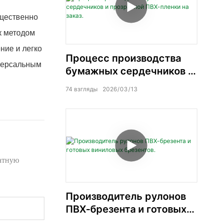
ущественно
к методом
ние и легко
Процесс производства
иверсальным
бумажных сердечников и
прозрачной ПВХ-пленки
74
взгляды
2026
03
13
на заказ.
латную
Производитель рулонов
ПВХ-брезента и готовых