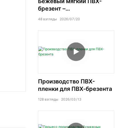
Бежевый мягкий ПВХ-
брезент –
высококачественная
48
взгляды
2026
07
20
воздухонепроницаемость
.
Производство ПВХ-
пленки для ПВХ-брезента
128
взгляды
2026
03
13