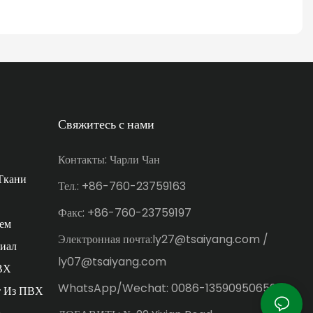
Свяжитесь с нами
Контакты: Чарли Чан
Ткани
Тел.: +86-760-23759163
Факс: +86-760-23759197
ем
Электронная почта:ly27@tsaiyang.com /
иал
ly07@tsaiyang.com
ВХ
WhatsApp/Wechat: 0086-13590950659
т Из ПВХ