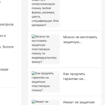
у
полиэтиленовую
пленку любой
формы, размера,
цвета,
спецификации. Или
контроля
материал?
ва и
Можно ли изготовить
защитную
. Хотите
пластиковую пленку
по индивидуальному
заказу?
ольше
Как продлить
гарантию на
защитную
пластиковую
пленку?
Имеет ли защитная