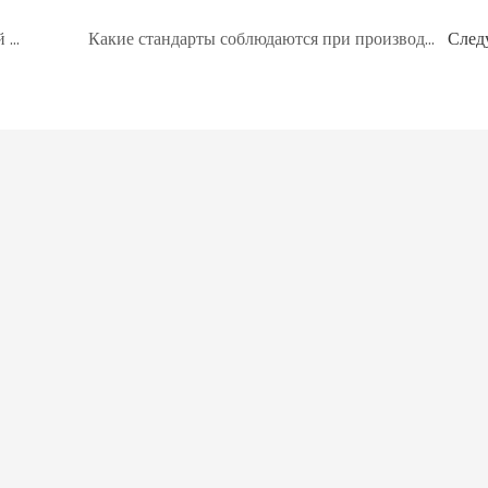
Какова доля стоимости материала в общей себестоимости термоусадочной пленки?
Какие стандарты соблюдаются при производстве термоусадочной пленки?
След