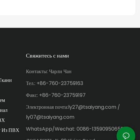
Свяжитесь с нами
Контакты: Чарли Чан
Ткани
Тел.: +86-760-23759163
Факс: +86-760-23759197
ем
Электронная почта:ly27@tsaiyang.com /
иал
ly07@tsaiyang.com
ВХ
WhatsApp/Wechat: 0086-13590950659
т Из ПВХ