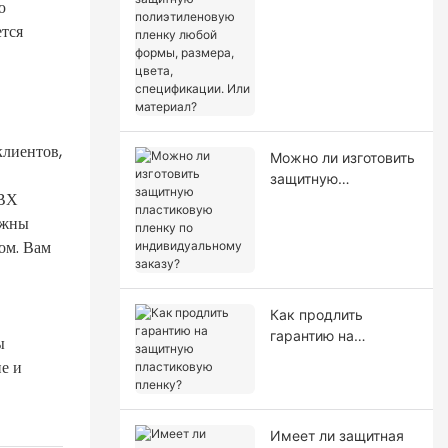
ю
полиэтиленовую
пленку любой
ется
формы, размера,
цвета,
спецификации. Или
материал?
лиентов,
Можно ли изготовить
защитную
ПВХ
пластиковую пленку
ужны
по индивидуальному
заказу?
ом. Вам
Как продлить
гарантию на
ы
защитную
е и
пластиковую
пленку?
Имеет ли защитная