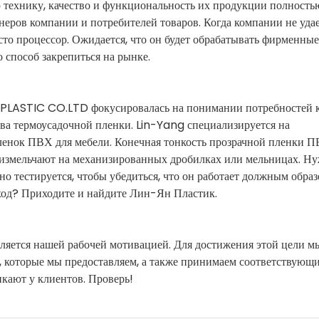
ю технику, качество и функциональность их продукции полность
неров компании и потребителей товаров. Когда компании не уда
сто процессор. Ожидается, что он будет обрабатывать фирменные
 способ закрепиться на рынке.
LASTIC CO.LTD фокусировалась на понимании потребностей к
ва термоусадочной пленки. Lin-Yang специализируется на
ленок ПВХ для мебели. Конечная тонкость прозрачной пленки 
о измельчают на механизированных дробилках или мельницах. Н
 тестируется, чтобы убедиться, что он работает должным образ
ход? Приходите и найдите Лин-Ян Пластик.
ляется нашей рабочей мотивацией. Для достижения этой цели м
, которые мы предоставляем, а также принимаем соответствующи
кают у клиентов. Проверь!