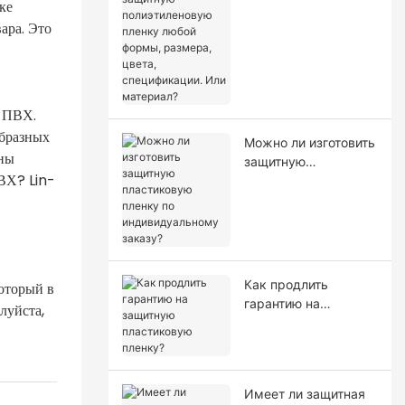
ке
полиэтиленовую
пленку любой
ара. Это
формы, размера,
цвета,
спецификации. Или
материал?
 ПВХ.
образных
Можно ли изготовить
жны
защитную
ВХ? Lin-
пластиковую пленку
по индивидуальному
заказу?
Как продлить
оторый в
гарантию на
луйста,
защитную
пластиковую
пленку?
Имеет ли защитная