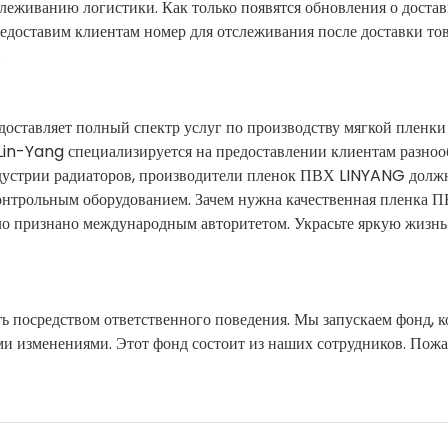
слеживанию логистики. Как только появятся обновления о достав
редоставим клиентам номер для отслеживания после доставки тов
.
авляет полный спектр услуг по производству мягкой пленки
Lin-Yang специализируется на предоставлении клиентам разно
индустрии радиаторов, производители пленок ПВХ LINYANG дол
онтрольным оборудованием. Зачем нужна качественная пленка П
ыло признано международным авторитетом. Украсьте яркую жизнь
 посредством ответственного поведения. Мы запускаем фонд, к
и изменениями. Этот фонд состоит из наших сотрудников. Пожа