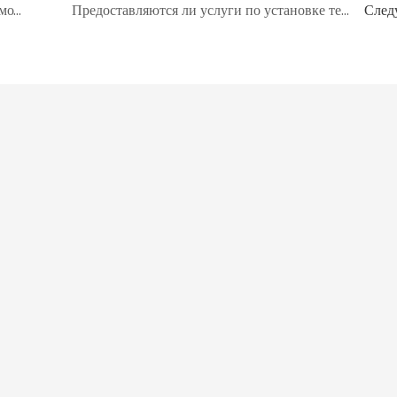
Можно ли вернуть стоимость образца термоусадочной пленки при размещении заказа?
Предоставляются ли услуги по установке термоусадочной пленки?
След