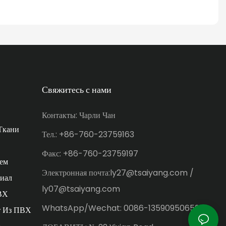
Свяжитесь с нами
Контакты: Чарли Чан
Ткани
Тел.: +86-760-23759163
Факс: +86-760-23759197
ем
Электронная почта:ly27@tsaiyang.com /
иал
ly07@tsaiyang.com
ВХ
WhatsApp/Wechat: 0086-13590950659
т Из ПВХ