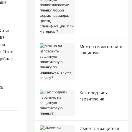
аше
полиэтиленовую
пленку любой
формы, размера,
цвета,
спецификации. Или
итае.
материал?
ANG
 на
Можно ли изготовить
. Этот
защитную
добное.
пластиковую пленку
по индивидуальному
заказу?
ть
Как продлить
гарантию на
защитную
пластиковую
пленку?
Имеет ли защитная