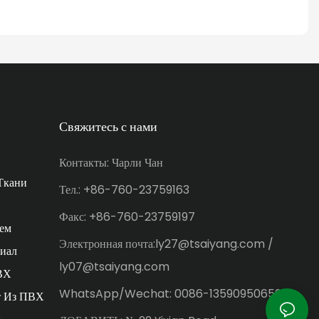
Свяжитесь с нами
Контакты: Чарли Чан
Ткани
Тел.: +86-760-23759163
Факс: +86-760-23759197
ем
Электронная почта:ly27@tsaiyang.com /
иал
ly07@tsaiyang.com
ВХ
WhatsApp/Wechat: 0086-13590950659
т Из ПВХ