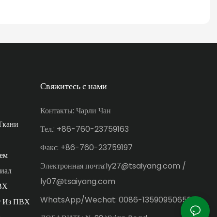
Свяжитесь с нами
Контакты: Чарли Чан
Ткани
Тел.: +86-760-23759163
Факс: +86-760-23759197
ем
Электронная почта:ly27@tsaiyang.com /
иал
ly07@tsaiyang.com
ВХ
WhatsApp/Wechat: 0086-13590950659
т Из ПВХ