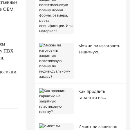
бственные
полиэтиленовую
пленку любой
ние OEM-
формы, размера,
цвета,
спецификации. Или
материал?
ием
Можно ли изготовить
ку ПВХ
защитную
и.
пластиковую пленку
по индивидуальному
заказу?
доемким.
Как продлить
гарантию на
защитную
пластиковую
пленку?
Имеет ли защитная