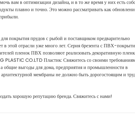
очь вам в оптимизации дизайна, и в то же время у них есть со
одукты плавно и точно. Это можно рассматривать как обновле
 прибыли.
 для покрытия прудов с рыбой и поставщиком предварительно
т в этой отрасли уже много лет. Серия брезента с ПВХ-покрыт
дителей пленок ПВХ позволяют реализовать декоративную плен
G PLASTIC CO.LTD Пластик: Свяжитесь со своими требованиям
, а общие выгоды для дома, предприятия и промышленности в
о архитектурной мембраны не должно быть дорогостоящим и тру
оздать хорошую репутацию бренда. Свяжитесь с нами!