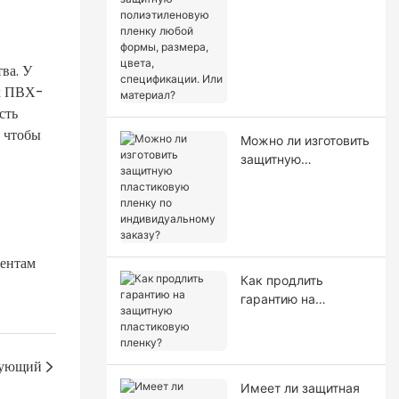
полиэтиленовую
пленку любой
формы, размера,
цвета,
ва. У
спецификации. Или
ых ПВХ-
материал?
сть
, чтобы
Можно ли изготовить
защитную
пластиковую пленку
по индивидуальному
заказу?
иентам
Как продлить
гарантию на
защитную
пластиковую
пленку?
ующий
Имеет ли защитная