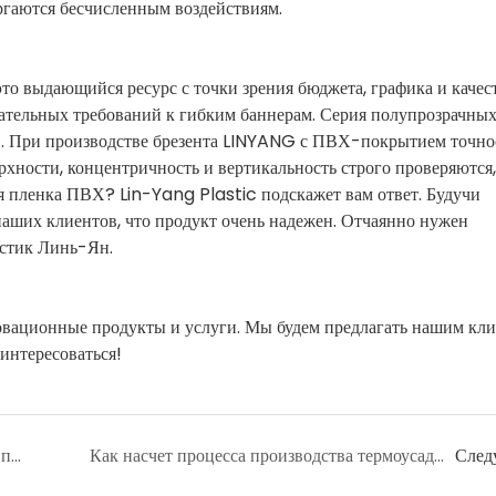
ргаются бесчисленным воздействиям.
дающийся ресурс с точки зрения бюджета, графика и качест
овательных требований к гибким баннерам. Серия полупрозрачн
ов. При производстве брезента LINYANG с ПВХ-покрытием точно
хности, концентричность и вертикальность строго проверяются
ая пленка ПВХ? Lin-Yang Plastic подскажет вам ответ. Будучи
наших клиентов, что продукт очень надежен. Отчаянно нужен
стик Линь-Ян.
вационные продукты и услуги. Мы будем предлагать нашим кл
интересоваться!
Порекомендуете ли какие-нибудь заводы по производству термоусадочной пленки ПВХ вместо торговых компаний?
Как насчет процесса производства термоусадочной пленки ПВХ?
След