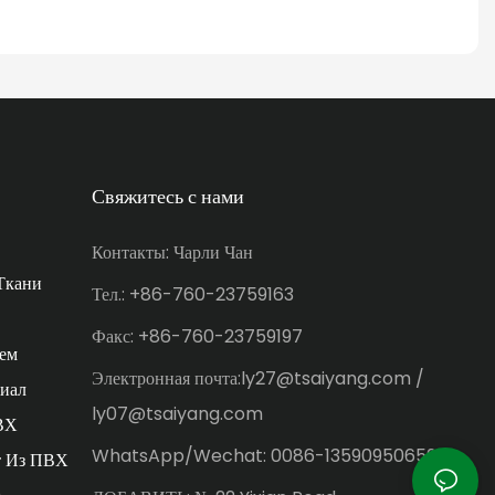
Свяжитесь с нами
Контакты: Чарли Чан
Ткани
Тел.: +86-760-23759163
Факс: +86-760-23759197
ем
Электронная почта:ly27@tsaiyang.com /
иал
ly07@tsaiyang.com
ВХ
WhatsApp/Wechat: 0086-13590950659
т Из ПВХ