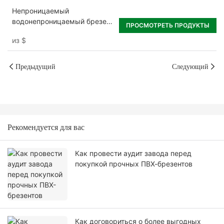
Непроницаемый
водонепроницаемый брезент
ПРОСМОТРЕТЬ ПРОДУКТЫ
из ПВХ для
из
$
сельскохозяйственного
дренажа и покрытия
Предыдущий
Следующий
Рекомендуется для вас
Как провести аудит завода перед
покупкой прочных ПВХ-брезентов
Как договориться о более выгодных